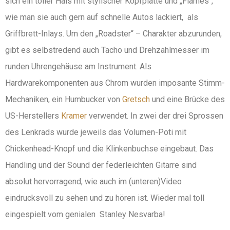
sich ein toller Hals mit stylischer Kopfplatte und „Flames“,
wie man sie auch gern auf schnelle Autos lackiert, als
Griffbrett-Inlays. Um den „Roadster“ – Charakter abzurunden,
gibt es selbstredend auch Tacho und Drehzahlmesser im
runden Uhrengehäuse am Instrument. Als
Hardwarekomponenten aus Chrom wurden imposante Stimm-
Mechaniken, ein Humbucker von
Gretsch
und eine Brücke des
US-Herstellers
Kramer
verwendet. In zwei der drei Sprossen
des Lenkrads wurde jeweils das Volumen-Poti mit
Chickenhead-Knopf und die Klinkenbuchse eingebaut. Das
Handling und der Sound der federleichten Gitarre sind
absolut hervorragend, wie auch im (unteren)Video
eindrucksvoll zu sehen und zu hören ist. Wieder mal toll
eingespielt vom genialen Stanley Nesvarba!