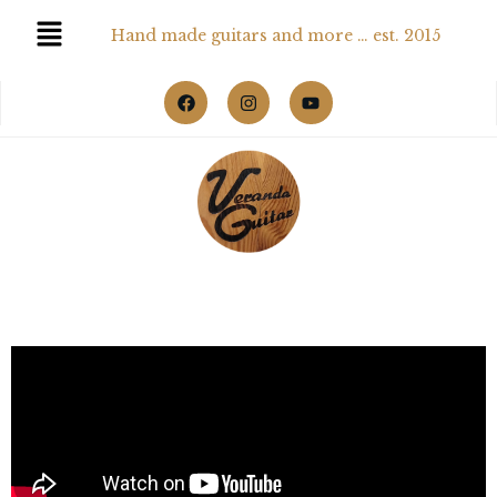
Hand made guitars and more … est. 2015