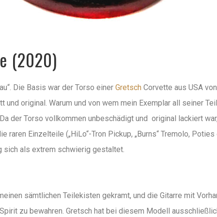
te (2020)
au“. Die Basis war der Torso einer
Gretsch
Corvette aus USA von
 und original. Warum und von wem mein Exemplar all seiner Teil
 Da der Torso vollkommen unbeschädigt und original lackiert war,
 raren Einzelteile („HiLo“-Tron Pickup, „Burns“ Tremolo, Poties 
 sich als extrem schwierig gestaltet.
einen sämtlichen Teilekisten gekramt, und die Gitarre mit Vorha
pirit zu bewahren. Gretsch hat bei diesem Modell ausschließlich