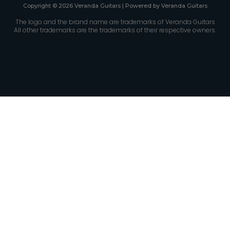
Copyright © 2026 Veranda Guitars | Powered by Veranda Guitars
The logo and the brand name are trademarks of Veranda Guitars
All other trademarks are the trademarks of their respective owners.