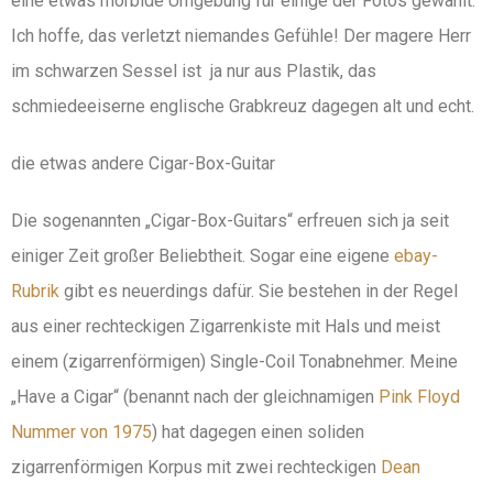
eine etwas morbide Umgebung für einige der Fotos gewählt.
Ich hoffe, das verletzt niemandes Gefühle! Der magere Herr
im schwarzen Sessel ist ja nur aus Plastik, das
schmiedeeiserne englische Grabkreuz dagegen alt und echt.
die etwas andere Cigar-Box-Guitar
Die sogenannten „Cigar-Box-Guitars“ erfreuen sich ja seit
einiger Zeit großer Beliebtheit. Sogar eine eigene
ebay-
Rubrik
gibt es neuerdings dafür.
Sie bestehen in der Regel
aus einer rechteckigen Zigarrenkiste mit Hals und meist
einem (zigarrenförmigen) Single-Coil Tonabnehmer. Meine
„Have a Cigar“ (benannt nach der gleichnamigen
Pink Floyd
Nummer von 1975
) hat dagegen einen soliden
zigarrenförmigen Korpus mit zwei rechteckigen
Dean