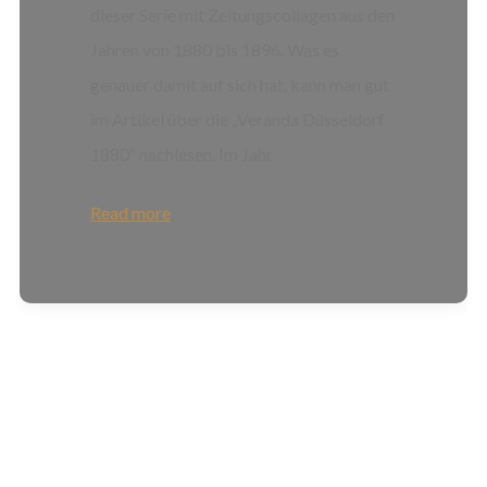
dieser Serie mit Zeitungscollagen aus den
Jahren von 1880 bis 1896. Was es
genauer damit auf sich hat, kann man gut
im Artikel über die „Veranda Düsseldorf
1880“ nachlesen. Im Jahr
Read more