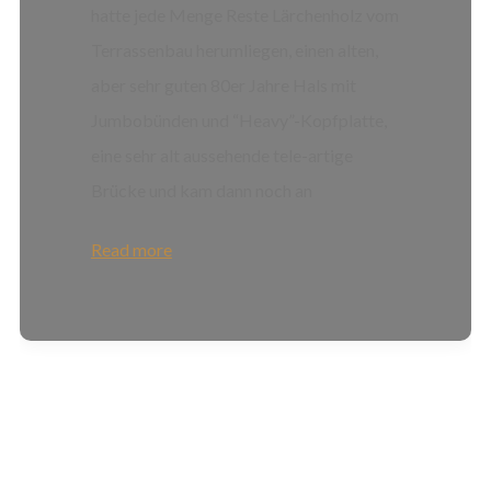
hatte jede Menge Reste Lärchenholz vom
Terrassenbau herumliegen, einen alten,
aber sehr guten 80er Jahre Hals mit
Jumbobünden und “Heavy”-Kopfplatte,
eine sehr alt aussehende tele-artige
Brücke und kam dann noch an
Read more