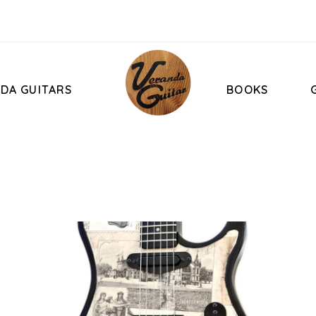
DA GUITARS
BOOKS