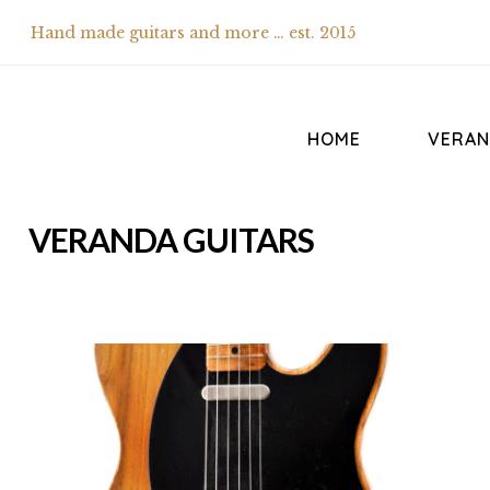
Hand made guitars and more … est. 2015
HOME
VERAN
VERANDA GUITARS