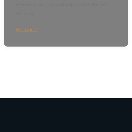
erleben. Allein schon das imposante Gitarren-
Rack von
Read more