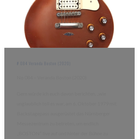
# 084 Veranda Boston (2020)
No 084 – Veranda Boston (2020)
Gern würde ich euch davon berichten, „wie
unglaublich toll es war, am 6. Oktober 1979 mit
Backstagepass ausgerüstet das Nürnberger
Messezentrum zu betreten, um endlich
„BOSTON“ live auf und hinter der Bühne zu