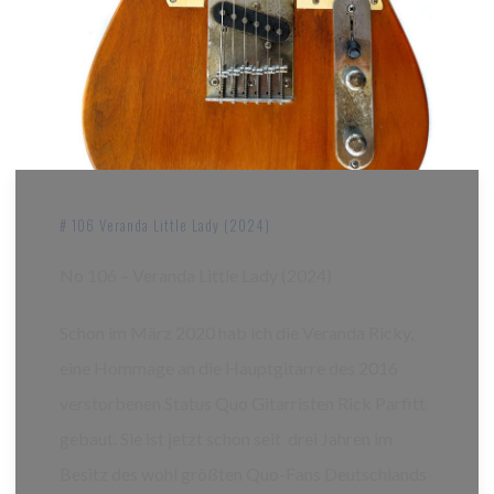
# 106 Veranda Little Lady (2024)
No 106 – Veranda Little Lady (2024)
Schon im März 2020 hab ich die Veranda Ricky,
eine Hommage an die Hauptgitarre des 2016
verstorbenen Status Quo Gitarristen Rick Parfitt
gebaut. Sie ist jetzt schon seit drei Jahren im
Besitz des wohl größten Quo-Fans Deutschlands