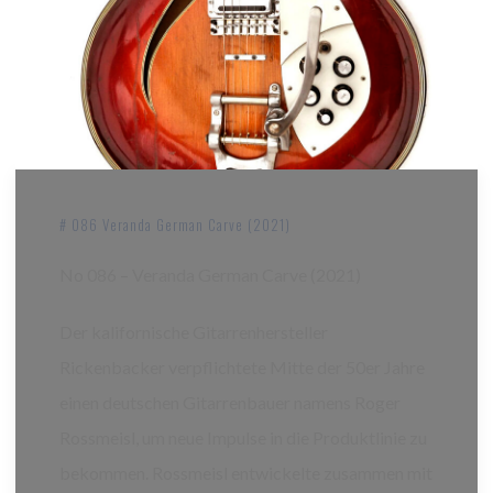
# 086 Veranda German Carve (2021)
No 086 – Veranda German Carve (2021)
Der kalifornische Gitarrenhersteller
Rickenbacker verpflichtete Mitte der 50er Jahre
einen deutschen Gitarrenbauer namens Roger
Rossmeisl, um neue Impulse in die Produktlinie zu
bekommen. Rossmeisl entwickelte zusammen mit