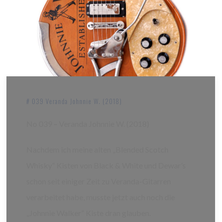
# 039 Veranda Johnnie W. (2018)
No 039 – Veranda Johnnie W. (2018)
Nachdem ich meine alten „Blended Scotch
Whisky“ Kisten von Black & White und Dewar’s
schon seit einiger Zeit zu Veranda-Gitarren
verarbeitet habe, musste jetzt auch noch die
„Johnnie Walker“ Kiste dran glauben.