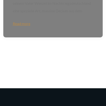
seinem Vater Wenzel im Nachkriegsdeutschland
eine spezielle Art, massive Decken aus dem
Read more