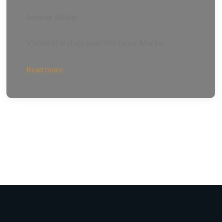
Johnnie Walker
Vielleicht erst ein paar Worte zur Marke:
Read more