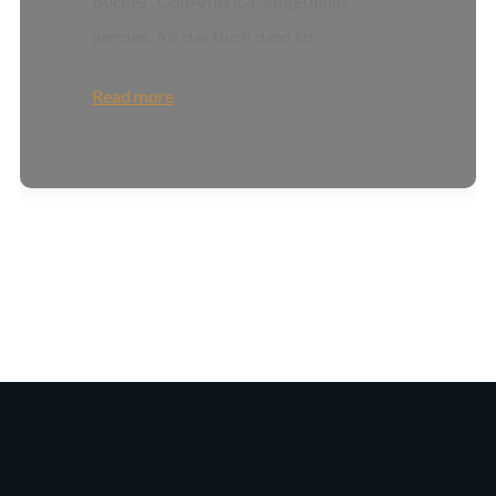
Buches „GuitAmerica“ abgebildet
werden. Als das Buch dann im
Read more