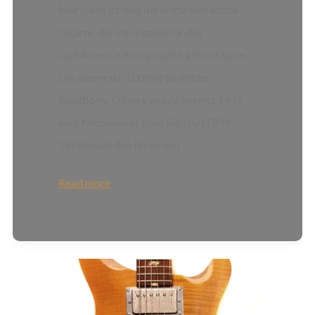
Maryland ist dies die dritte und letzte
Gitarre, die ich speziell für das
GuitAmerica Buchprojekt gebaut habe.
Die allererste 100%ig taugliche
Solidbody-Gitarre wurde bereits 1948
vom Mechaniker Paul Bigsby (1899–
1968) nach den Ideen und
Read more