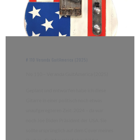
# 110 Veranda GuitAmerica (2025)
No 110 – Veranda GuitAmerica (2025)
Geplant und entworfen habe ich diese
Gitarre in einer politisch noch etwas
unaufgeregteren Zeit: 2024 – da war
noch Joe Biden Präsident der USA. Sie
sollte ursprünglich auf dem Cover meines