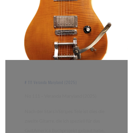
# 111 Veranda Maryland (2025)
No 111 – Veranda Maryland (2025)
Nach der Stars’n’Stripes Tele ist dies die
zweite Gitarre, die ich speziell für das
GuitAmerica Buchprojekt gebaut habe.