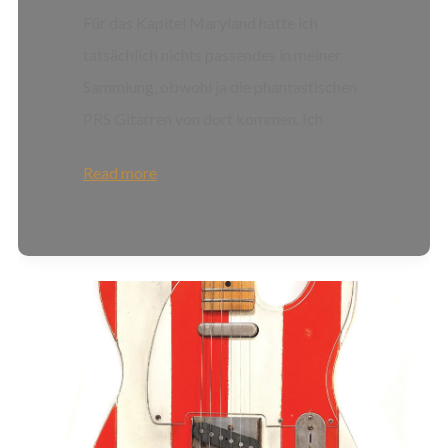
Für das Kapitel Maryland hatte ich
tatsächlich nichts passendes in meiner
Sammlung, obwohl ja die phantastischen
PRS Gitarren von dort kommen. Ich
Read more