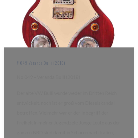
# 049 Veranda Bulli (2018)
No 049 – Veranda Bulli (2018)
Der alte VW Bulli wurde weder im Dritten Reich
entwickelt, noch ist er groß vom Dieselskandal
betroffen. Vielmehr war er der Inbegriff der
Freiheit in meiner Jugendzeit: Junge Leute aus der
ganzen BRD sind damit in Scharen nach Italien,